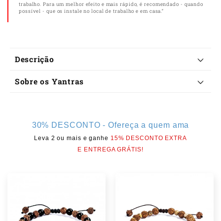
trabalho. Para um melhor efeito e mais rápido, é recomendado - quando
possível - que os instale no local de trabalho e em casa.“
C
Descrição
o
Sobre os Yantras
n
t
e
30% DESCONTO - Ofereça a quem ama
ú
Leva 2 ou mais e ganhe
15% DESCONTO EXTRA
d
E ENTREGA GRÁTIS!
o
r
e
c