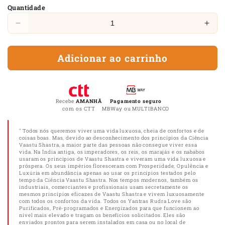
Quantidade
Diminuir
Aum
a
a
quantidade
quan
Adicionar ao carrinho
de
de
Yantra
Yant
para
para
a
a
Boa
Boa
Recebe
AMANHÃ
Pagamento seguro
com os CTT
MBWay ou MULTIBANCO
Sorte
Sort
e
e
" Todos nós queremos viver uma vida luxuosa, cheia de confortos e de
Sucesso
Suc
coisas boas. Mas, devido ao desconhecimento dos princípios da Ciência
Vaastu Shastra, a maior parte das pessoas não consegue viver essa
vida. Na Índia antiga, os imperadores, os reis, os marajás e os nababos
usaram os princípios de Vaastu Shastra e viveram uma vida luxuosa e
próspera. Os seus impérios floresceram com Prosperidade, Opulência e
Luxúria em abundância apenas ao usar os princípios testados pelo
tempo da Ciência Vaastu Shastra. Nos tempos modernos, também os
industriais, comerciantes e profissionais usam secretamente os
mesmos princípios eficazes de Vaastu Shastra e vivem luxuosamente
com todos os confortos da vida. Todos os Yantras Rudra Love são
Purificados, Pré-programados e Energizados para que funcionem ao
nível mais elevado e tragam os benefícios solicitados. Eles são
enviados prontos para serem instalados em casa ou no local de