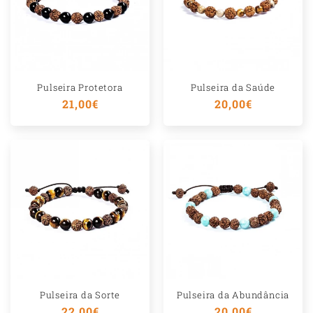
o
l
h
í
Pulseira Protetora
Pulseira da Saúde
v
Preço
21,00€
Preço
20,00€
e
normal
normal
l
Pulseira da Sorte
Pulseira da Abundância
Preço
22,00€
Preço
20,00€