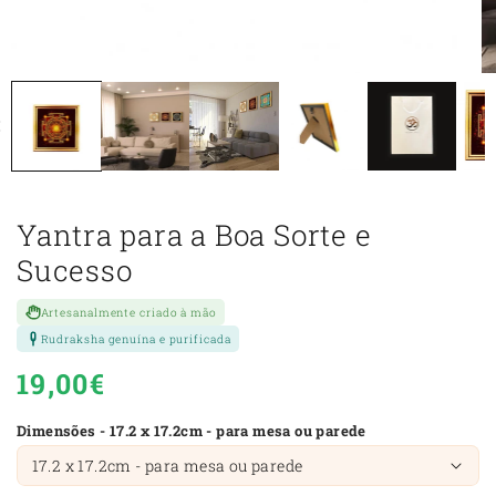
Yantra para a Boa Sorte e
Sucesso
Artesanalmente criado à mão
Rudraksha genuína e purificada
Preço
19,00€
normal
Dimensões - 17.2 x 17.2cm - para mesa ou parede