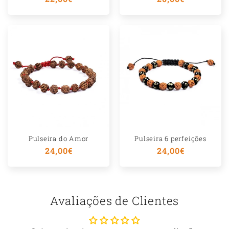
normal
normal
Pulseira do Amor
Pulseira 6 perfeições
Preço
24,00€
Preço
24,00€
normal
normal
Avaliações de Clientes